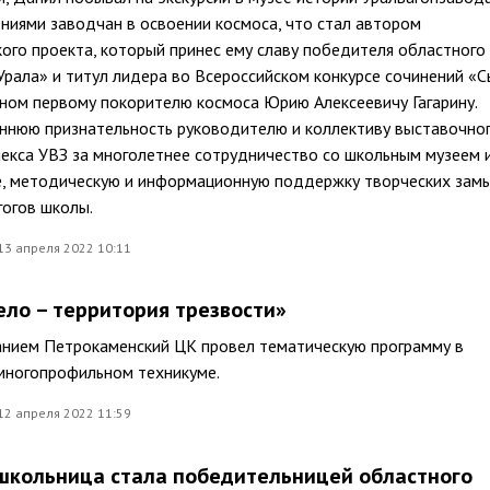
ниями заводчан в освоении космоса, что стал автором
ого проекта, который принес ему славу победителя областного
рала» и титул лидера во Всероссийском конкурсе сочинений «С
ном первому покорителю космоса Юрию Алексеевичу Гагарину.
ннюю признательность руководителю и коллективу выставочно
екса УВЗ за многолетнее сотрудничество со школьным музеем 
е, методическую и информационную поддержку творческих зам
гогов школы.
13 апреля 2022 10:11
ело – территория трезвости»
анием Петрокаменский ЦК провел тематическую программу в
многопрофильном техникуме.
12 апреля 2022 11:59
школьница стала победительницей областного