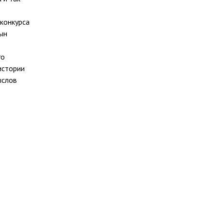
 конкурса
ын
го
истории
ыслов