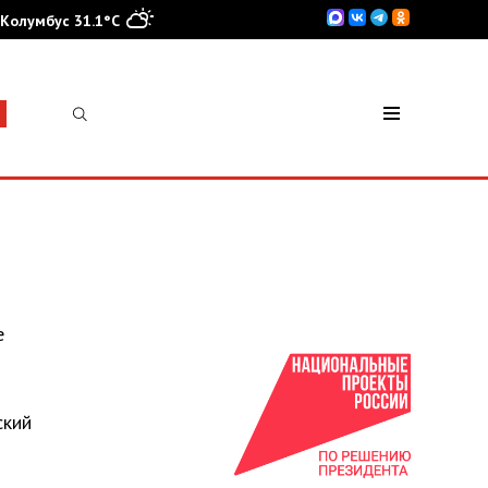
Колумбус 31.1°C
е
ский