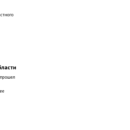
астного
бласти
 прошел
ее