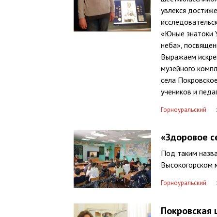
увлекся достиже
исследовательск
«Юные знатоки У
неба», посвящен
Выражаем искре
музейного компл
села Покровско
учеников и педа
Горноуральский
«Здоровое с
Под таким назв
Высокогорском 
Горноуральский
Покровская 