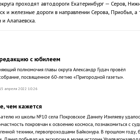
округа проходят автодороги Екатеринбург — Серов, Ниж
ск и железные дороги в направлении Серова, Приобья, а
 и Алапаевска.
 редакцию с юбилеем
няющий полномочия главы округа Александр Гудач провёл
собрание, посвященное 60-летию «Пригородной газеты».
15 апреля 2022 10:26
е, чем кажется
ателю из школы №10 села Покровское Данилу Изиляеву удало
ичастность покровчан к освоению космоса, познакомиться с су
генной техники, первопроходцами Байконура. В прошлом году, 
, Данил побывал на экскурсии в музее истории Уралвагонзавода