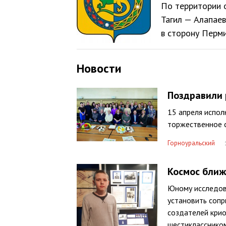
По территории 
Тагил — Алапаев
в сторону Перми
Новости
Поздравили
15 апреля испол
торжественное 
Горноуральский
Космос ближ
Юному исследов
установить сопр
создателей крио
шестиклассником