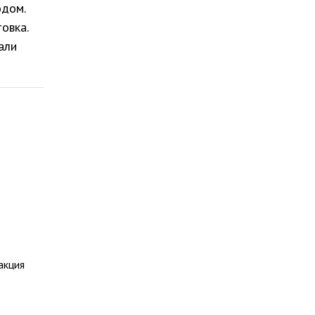
одом.
овка.
али
акция