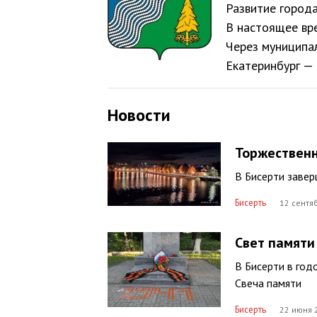
Развитие город
В настоящее вре
Через муниципа
Екатеринбург — 
Новости
Торжествен
В Бисерти заве
Бисерть
12 сентяб
Свет памяти
В Бисерти в год
Свеча памяти
Бисерть
22 июня 