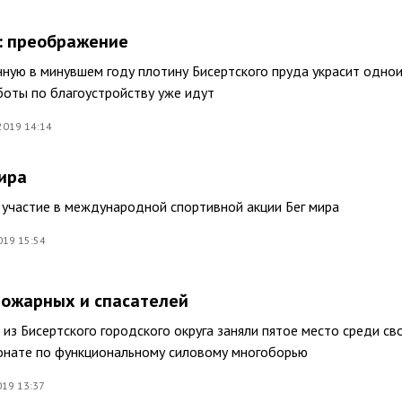
: преображение
ную в минувшем году плотину Бисертского пруда украсит одно
боты по благоустройству уже идут
2019 14:14
мира
 участие в международной спортивной акции Бег мира
019 15:54
ожарных и спасателей
из Бисертского городского округа заняли пятое место среди св
ионате по функциональному силовому многоборью
019 13:37