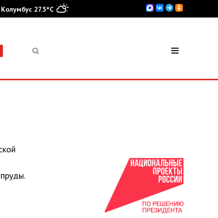
Колумбус 27.5°C
ской
пруды.