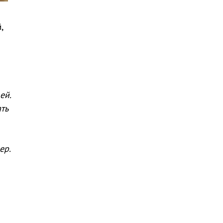
,
ей.
ть
ер.