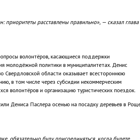
ен: приоритеты расставлены правильно», — сказал глава
 вопросы волонтёров, касающиеся поддержки
ия молодёжной политики в муниципалитетах. Денис
во Свердловской области оказывает всестороннюю
ию, в том числе через субсидии некоммерческим
хся волонтёров и организацию туристических поездок.
сили Дениса Паслера осенью на посадку деревьев в Рощ
вке, обязательно буду присоединяться, когда будете