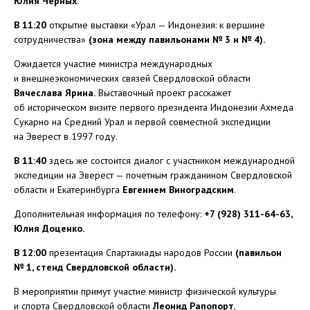
Юлия Черных.
В 11:20
открытие выставки «Урал — Индонезия: к вершине
сотрудничества»
(зона между павильонами № 3 и № 4).
Ожидается участие министра международных
и внешнеэкономических связей Свердловской области
Вячеслава Ярина.
Выставочный проект расскажет
об историческом визите первого президента Индонезии Ахмеда
Сукарно на Средний Урал и первой совместной экспедиции
на Эверест в 1997 году.
В 11:40
здесь же состоится диалог с участником международной
экспедиции на Эверест — почетным гражданином Свердловской
области и Екатеринбурга
Евгением Виноградским
.
Дополнительная информация по телефону:
+7 (928) 311-64-63,
Юлия Доценко.
В 12:00
презентация Спартакиады народов России
(павильон
№ 1, стенд Свердловской области).
В мероприятии примут участие министр физической культуры
и спорта Свердловской области
Леонид Рапопорт
,