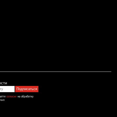
ости
Подписаться
даёте
согласие
на обработку
нных