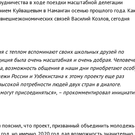
рудничества в ходе поездки масштабной делегации
гением Куйвашевым в Наманган осенью прошлого года. Ка
внешнеэкономических связей Василий Козлов, сегодня
я с теплом вспоминают своих школьных друзей по
диция была очень масштабная и очень добрая. Человеч
а, возможность общения в наши дни приобретают осо
ежи России и Узбекистана к этому проекту еще раз
ысокой потребности людей двух стран в диалоге.
могут присоединяться», – прокомментировал инициати
 пояснил, что проект, призванный объединить молодежь
й год, но именно 2020 год дал возможность значительно