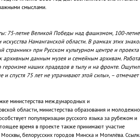
 важными смыслами.
ты: 75-летие Великой Победы над фашизмом, 100-летие
и искусства Наманганской области. В рамках этих знак
й странник» при Русском культурном центре и проекта
 к архивным данным музея и семейным архивам. Работ
о героизме наших прадедов в тылу и на фронте. Ощутил
е и спустя 75 лет не утрачивают этой силы», – отмечает 
жке министерства международных и
овской области, министерства образования и молодежн
особствует популяризации русского языка за рубежом и
тоящее время в проекте также принимают участие
Москвы, белорусских городов Минска и Могилёва. Ссылк