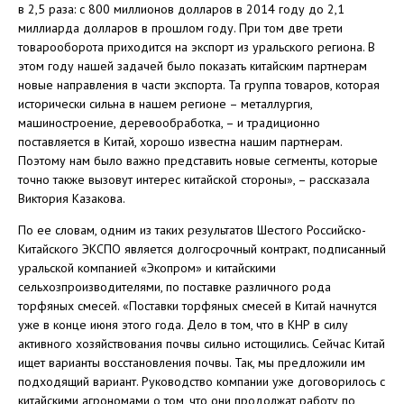
в 2,5 раза: с 800 миллионов долларов в 2014 году до 2,1
миллиарда долларов в прошлом году. При том две трети
товарооборота приходится на экспорт из уральского региона. В
этом году нашей задачей было показать китайским партнерам
новые направления в части экспорта. Та группа товаров, которая
исторически сильна в нашем регионе – металлургия,
машиностроение, деревообработка, – и традиционно
поставляется в Китай, хорошо известна нашим партнерам.
Поэтому нам было важно представить новые сегменты, которые
точно также вызовут интерес китайской стороны», – рассказала
Виктория Казакова.
По ее словам, одним из таких результатов Шестого Российско-
Китайского ЭКСПО является долгосрочный контракт, подписанный
уральской компанией «Экопром» и китайскими
сельхозпроизводителями, по поставке различного рода
торфяных смесей. «Поставки торфяных смесей в Китай начнутся
уже в конце июня этого года. Дело в том, что в КНР в силу
активного хозяйствования почвы сильно истощились. Сейчас Китай
ищет варианты восстановления почвы. Так, мы предложили им
подходящий вариант. Руководство компании уже договорилось с
китайскими агрономами о том, что они продолжат работу по