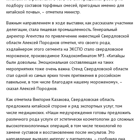
подбору составов торфяных смесей, пригодных именно для
китайской почвы», – отметила министр.
Важным направлением в ходе выставки, как рассказали участники
делегации, стала пищевая промышленность. Генеральный
директор Агентства по привлечению инвестиций Свердловской
области Алексей Породнов отметил, что своего рода,
хэдлайнером этого сегмента на ЭКСПО стало свердловское
мороженое, производимое Хладокомбинатом №3. «Китайцы
были довольны. Эмоциональная составляющая на таких
мероприятиях тоже очень важна. Стенд Свердловской области
стал одной из самых ярких точек притяжения в российском
павильоне, в том числе благодаря нашему мороженому», –
сказал Алексей Породнов.
Как отметила Виктория Казакова, Свердловская область
предложила китайской стороне и ряд экспортных услуг, том
числе медицинских. «Наши медучреждения готовы предложить
различного рода услуги от эстетически косметологии до сложных
высокотехнологичных операций, в том числе технологий по
замене суставов и восстановлению после инсультов. Это
направление вызвало интерес у партнеров», – сообщила она.