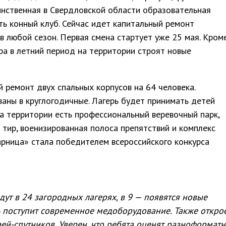
динственная в Свердловской области образовательная
ть конный клуб. Сейчас идет капитальный ремонт
в любой сезон. Первая смена стартует уже 25 мая. Кром
ра в летний период на территории строят новые
 ремонт двух спальных корпусов на 64 человека.
аны в круглогодичные. Лагерь будет принимать детей
на территории есть профессиональный веревочный парк,
 тир, военизированная полоса препятствий и комплекс
арница» стала победителем всероссийского конкурса
ут в 24 загородных лагерях, в 9 — появятся новые
ь поступит современное медоборудование. Также откро
ей-спутников. Уверен, что ребята оценят разноформат