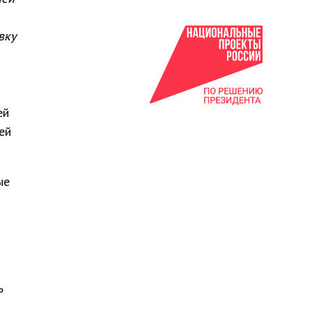
вку
ей
ей
ые
ь