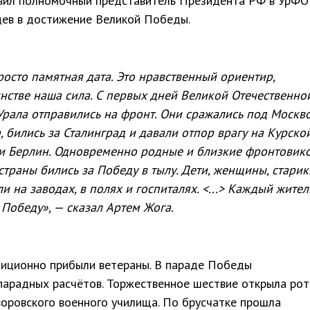
вил полномочный представитель Президента РФ в УрФО
цев в достижение Великой Победы.
росто памятная дата. Это нравственный ориентир,
инстве наша сила. С первых дней Великой Отечественно
Урала отправились на фронт. Они сражались под Москв
 бились за Сталинград и давали отпор врагу на Курско
ли Берлин. Одновременно родные и близкие фронтовик
страны бились за Победу в тылу. Дети, женщины, старик
 на заводах, в полях и госпиталях. <...> Каждый жител
 Победу», — сказал Артем Жога.
иционно прибыли ветераны. В параде Победы
 парадных расчётов. Торжественное шествие открыла рот
оровского военного училища. По брусчатке прошла