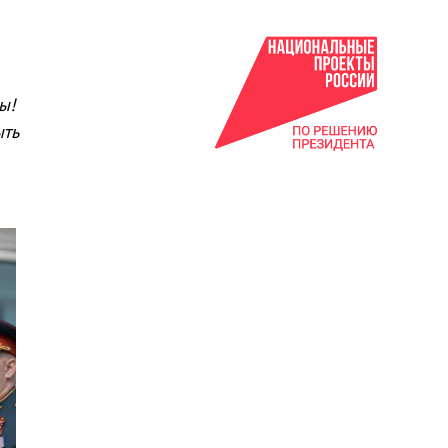
ы!
ыть