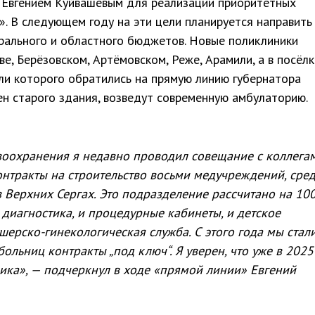
 Евгением Куйвашевым для реализации приоритетных
. В следующем году на эти цели планируется направить
рального и областного бюджетов. Новые поликлиники
ве, Берёзовском, Артёмовском, Реже, Арамили, а в посёлк
ели которого обратились на прямую линию губернатора
ен старого здания, возведут современную амбулаторию.
воохранения я недавно проводил совещание с коллегам
онтракты на строительство восьми медучреждений, сре
 Верхних Сергах. Это подразделение рассчитано на 10
 диагностика, и процедурные кабинеты, и детское
шерско-гинекологическая служба. С этого года мы стал
больниц контракты „под ключ“. Я уверен, что уже в 2025
ика», — подчеркнул в ходе «прямой линии» Евгений