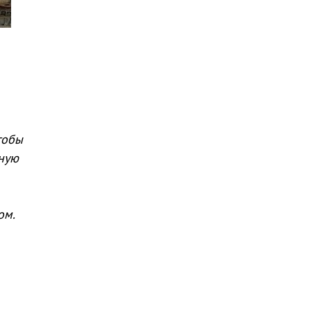
тобы
нную
ом.