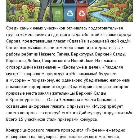
Среди самых юных участников отличилась подготовительная
группа «Смешарики» из детского сада «Золотой ключик» города
Серова, представившая плакат «Сдавай и выращивай свой сад!».
Среди школьников жюри отметило яркие и содержательные
работы ребят из Нижнего Тагила, Верхотурья, Верхней Салды,
Карпинска, Лобвы, Покровского и Новой Ляли. Их плакаты
с говорящими названиями — «Еноты уже в деле», «Разделяя
мусор — сохраняем природу» и «Не закапывай будущее
в мусоре» — по-разному, но одинаково убедительно напомнили
о важности сортировки отходов. В категории взрослых авторов
призовые места заняли жительницы Верхней Салды
и Краснотурьинска — Ольга Землянова и Алеся Копылова,
создавшие цифровые плакаты с призывами «Мусор требует
твоего контроля — сортируй его!» и «Дай мусору вторую жизнь!».
Всего 15 участников стали призёрами конкурса.
Конкурс цифрового плаката проводится «Рифеем» ежегодно
и направлен на популяризацию экологического мышления,