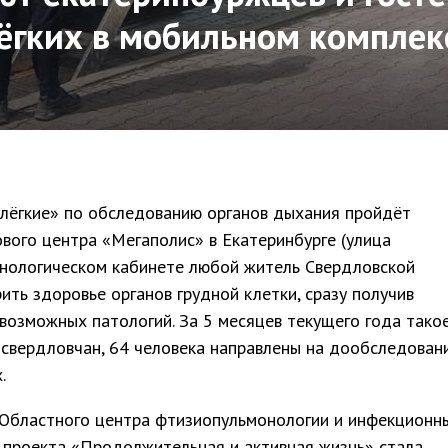
ёгких в мобильном комплек
лёгкие» по обследованию органов дыхания пройдёт
ового центра «Мегаполис» в Екатеринбурге (улица
енологическом кабинете любой житель Свердловской
ть здоровье органов грудной клетки, сразу получив
 возможных патологий. За 5 месяцев текущего года тако
свердловчан, 64 человека направлены на дообследован
.
Областного центра фтизиопульмонологии и инфекционн
 проекта «Продолжительная и активная жизнь» стала