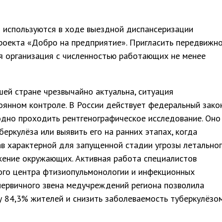
 используются в ходе выездной диспансеризации
роекта «Добро на предприятие». Пригласить передвижн
я организация с численностью работающих не менее
шей стране чрезвычайно актуальна, ситуация
оянном контроле. В России действует федеральный закон
но проходить рентгенографическое исследование. Оно
беркулёза или выявить его на ранних этапах, когда
в характерной для запущенной стадии угрозы летально
жение окружающих. Активная работа специалистов
ого центра фтизиопульмонологии и инфекционных
первичного звена медучреждений региона позволила
 84,3% жителей и снизить заболеваемость туберкулёзо