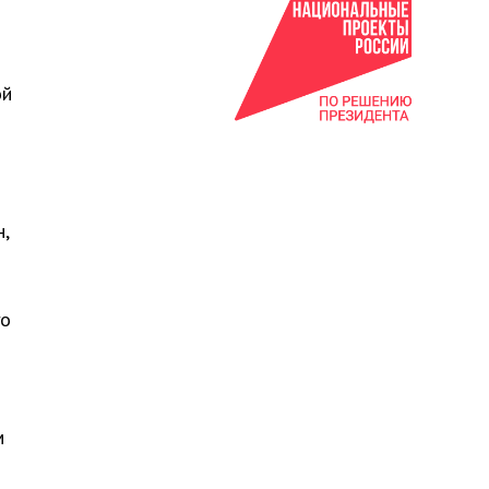
ой
,
го
м