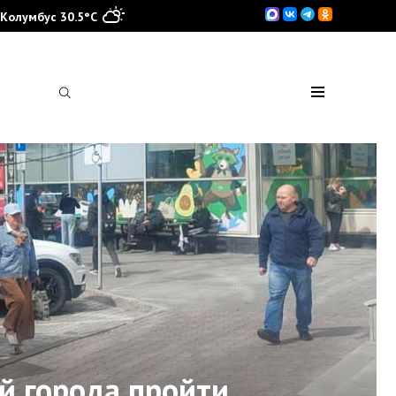
Колумбус 30.5°C
й города пройти